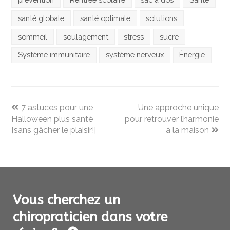
santé globale
santé optimale
solutions
sommeil
soulagement
stress
sucre
Système immunitaire
système nerveux
Énergie
previous
next
7 astuces pour une
Une approche unique
post:
post:
Halloween plus santé
pour retrouver l’harmonie
[sans gâcher le plaisir!]
à la maison
Vous cherchez un
chiropraticien dans votre