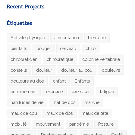
Recent Projects
Étiquettes
Activité physique
alimentation
bien-être
bienfaits
bouger
cerveau
chiro
chiropraticien
chiropratique
colonne vertébrale
conseils
douleur
douleur au cou
douleurs
douleurs au dos
enfant
Enfants
entrainement
exercice
exercices
fatigue
habitudes de vie
mal de dos
marche
maux de cou
maux de dos
maux de tête
mobilité
mouvement
pandémie
Posture
prévention
Rentrée scolaire
sac à dos
Santé