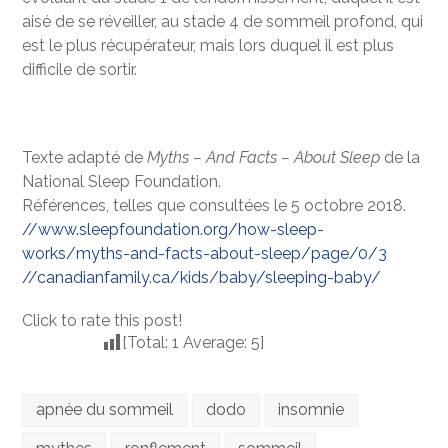
aisé de se réveiller, au stade 4 de sommeil profond, qui
est le plus récupérateur, mais lors duquel il est plus
difficile de sortir.
Texte adapté de
Myths – And Facts – About Sleep
de la
National Sleep Foundation.
Références, telles que consultées le 5 octobre 2018.
//www.sleepfoundation.org/how-sleep-
works/myths-and-facts-about-sleep/page/0/3
//canadianfamily.ca/kids/baby/sleeping-baby/
Click to rate this post!
[Total:
1
Average:
5
]
apnée du sommeil
dodo
insomnie