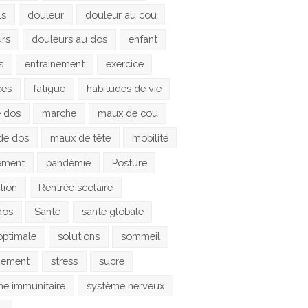
ls
douleur
douleur au cou
urs
douleurs au dos
enfant
s
entrainement
exercice
ces
fatigue
habitudes de vie
e dos
marche
maux de cou
de dos
maux de tête
mobilité
ement
pandémie
Posture
tion
Rentrée scolaire
dos
Santé
santé globale
optimale
solutions
sommeil
gement
stress
sucre
e immunitaire
système nerveux