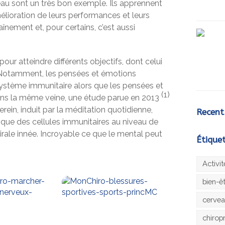
veau sont un très bon exemple. Ils apprennent
amélioration de leurs performances et leurs
raînement et, pour certains, c’est aussi
pour atteindre différents objectifs, dont celui
n. Notamment, les pensées et émotions
ystème immunitaire alors que les pensées et
(1)
ans la même veine, une étude parue en 2013
erein, induit par la méditation quotidienne,
Recent
ique des cellules immunitaires au niveau de
irale innée. Incroyable ce que le mental peut
Étique
Activi
bien-ê
cerve
chirop