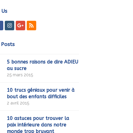
marketing et activer ce contenu
 Us
ter
Facebook
Instagram
GooglePlus
RSS
 Posts
5 bonnes raisons de dire ADIEU
au sucre
25 mars 2015
10 trucs géniaux pour venir à
bout des enfants difficiles
2 avril 2015
10 astuces pour trouver la
paix intérieure dans notre
monde trop bruyant