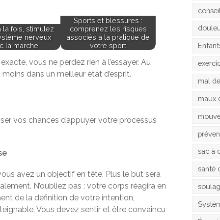
consei
Sports et blessures :
doule
la fois, stimulez
comprenez les risques
ystème nerveux
associés à la pratique de
c la marche
votre sport
Enfant
 exacte, vous ne perdez rien à l’essayer. Au
exerci
 moins dans un meilleur état d’esprit.
mal d
maux 
mouv
iser vos chances d’appuyer votre processus
préven
sac à 
se
santé 
ous avez un objectif en tête. Plus le but sera
également. N’oubliez pas : votre corps réagira en
soula
t de la définition de votre intention,
Systèm
atteignable. Vous devez sentir et être convaincu