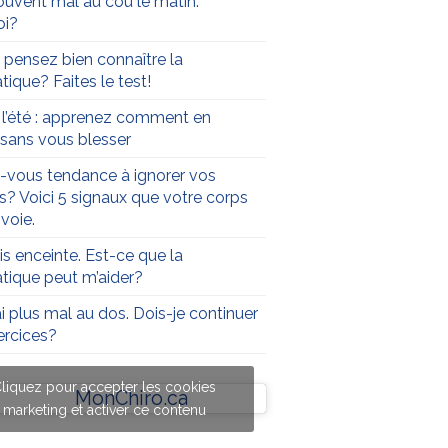
souvent mal au cou le matin.
oi?
 pensez bien connaître la
tique? Faites le test!
t l’été : apprenez comment en
r sans vous blesser
-vous tendance à ignorer vos
s? Voici 5 signaux que votre corps
voie.
is enceinte. Est-ce que la
atique peut m’aider?
ai plus mal au dos. Dois-je continuer
rcices?
liquez pour accepter les cookies
MonChiro.ca
marketing et activer ce contenu
liquez pour accepter les cookies