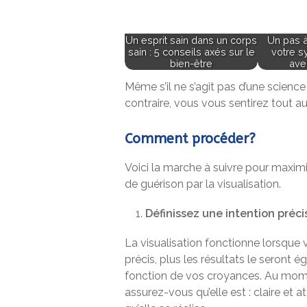
Un esprit sain dans un corps
Un pas à 
sain : 5 conseils axés sur le
votre s
bien-être
ave
Même s’il ne s’agit pas d’une science
contraire, vous vous sentirez tout au
Comment procéder?
Voici la marche à suivre pour maxim
de guérison par la visualisation.
Définissez une intention préci
La visualisation fonctionne lorsque v
précis, plus les résultats le seront 
fonction de vos croyances. Au momen
assurez-vous qu’elle est : claire et 