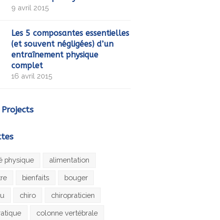
9 avril 2015
Les 5 composantes essentielles
(et souvent négligées) d’un
entraînement physique
complet
16 avril 2015
 Projects
ttes
té physique
alimentation
tre
bienfaits
bouger
au
chiro
chiropraticien
ratique
colonne vertébrale