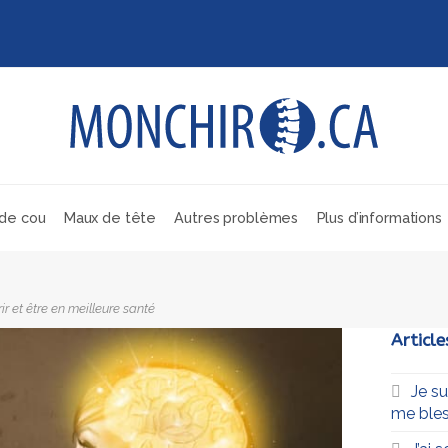
de cou
Maux de tête
Autres problèmes
Plus d’informations
ir et être en meilleure santé
Article
Je s
me bles