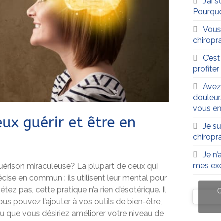
J’ai 
Pourqu
Vous
chiropra
C’es
profite
Avez
douleur
vous en
ux guérir et être en
Je su
chiropr
Je n’
mes exe
uérison miraculeuse? La plupart de ceux qui
cise en commun : ils utilisent leur mental pour
tez pas, cette pratique n’a rien d’ésotérique. Il
C
ous pouvez l’ajouter à vos outils de bien-être,
C
 que vous désiriez améliorer votre niveau de