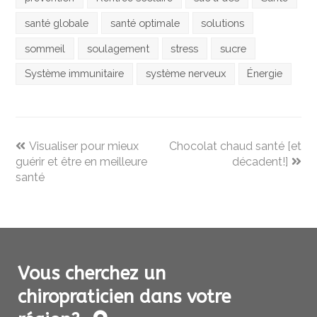
santé globale
santé optimale
solutions
sommeil
soulagement
stress
sucre
Système immunitaire
système nerveux
Énergie
previous
next
Visualiser pour mieux
Chocolat chaud santé [et
post:
post:
guérir et être en meilleure
décadent!]
santé
Vous cherchez un
chiropraticien dans votre