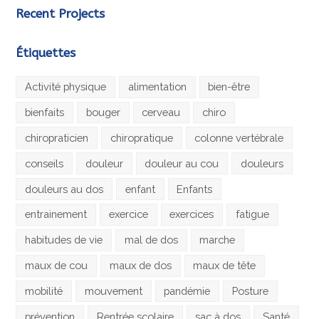
Recent Projects
Étiquettes
Activité physique
alimentation
bien-être
bienfaits
bouger
cerveau
chiro
chiropraticien
chiropratique
colonne vertébrale
conseils
douleur
douleur au cou
douleurs
douleurs au dos
enfant
Enfants
entrainement
exercice
exercices
fatigue
habitudes de vie
mal de dos
marche
maux de cou
maux de dos
maux de tête
mobilité
mouvement
pandémie
Posture
prévention
Rentrée scolaire
sac à dos
Santé