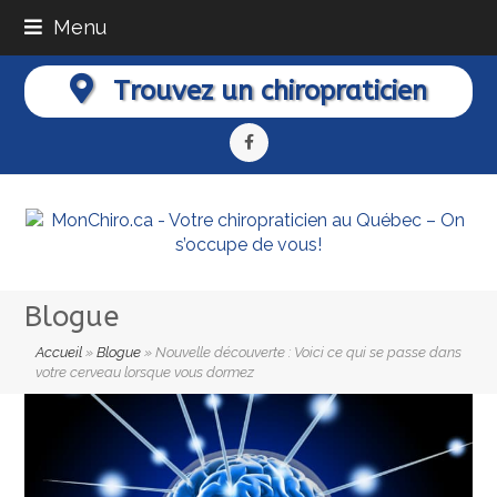
Menu
Trouvez un chiropraticien
Facebook
Blogue
Accueil
»
Blogue
»
Nouvelle découverte : Voici ce qui se passe dans
votre cerveau lorsque vous dormez