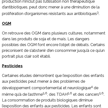
production n’inclut pas l’utilisation non thérapeutique
d’antibiotiques, peut donc mener à une diminution de la
3
prolifération d’organismes résistants aux antibiotiques
.
OGM
On retrouve des OGM dans plusieurs cultures, notamment
dans les produits de soja et de maïs. Les dangers
possibles des OGM font encore l’objet de débats. Certains
préconisent de s’abstenir d’en consommer jusqu’à ce qu’un
portrait plus clair soit établi.
Pesticides
Certaines études démontrent que l’exposition des enfants
aux pesticides peut mener à des problèmes de
4
développement comportemental et neurologique
de
5,6
5,6
5,6
même qu’à de l’asthme
, des TDAH
et des cancers
.
La consommation de produits biologiques diminue
l’exposition des enfants aux pesticides. Les enfants sont