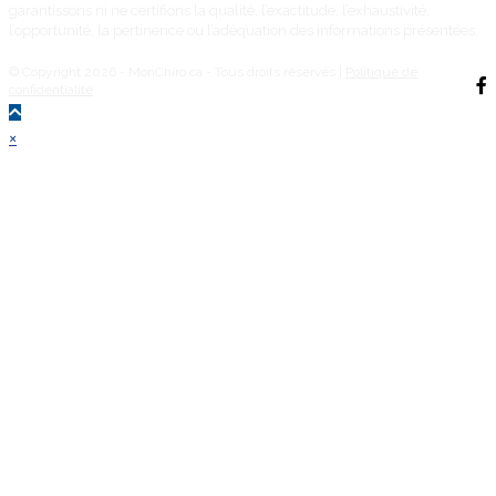
garantissons ni ne certifions la qualité, l’exactitude, l’exhaustivité,
l’opportunité, la pertinence ou l’adéquation des informations présentées.
© Copyright 2026 - MonChiro.ca - Tous droits réservés |
Politique de
confidentialité
Back
×
To
Top