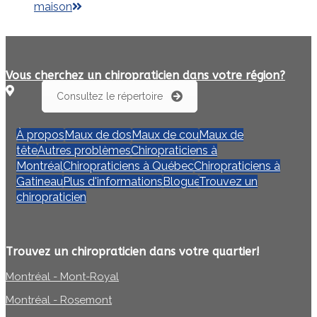
post:
maison
Vous cherchez un chiropraticien dans votre région?
Consultez le répertoire
À propos
Maux de dos
Maux de cou
Maux de
tête
Autres problèmes
Chiropraticiens à
Montréal
Chiropraticiens à Québec
Chiropraticiens à
Gatineau
Plus d'informations
Blogue
Trouvez un
chiropraticien
Trouvez un chiropraticien dans votre quartier!
Montréal - Mont-Royal
Montréal - Rosemont