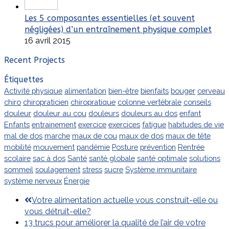
Les 5 composantes essentielles (et souvent
négligées) d’un entraînement physique complet
16 avril 2015
Recent Projects
Étiquettes
Activité physique
alimentation
bien-être
bienfaits
bouger
cerveau
chiro
chiropraticien
chiropratique
colonne vertébrale
conseils
douleur
douleur au cou
douleurs
douleurs au dos
enfant
Enfants
entrainement
exercice
exercices
fatigue
habitudes de vie
mal de dos
marche
maux de cou
maux de dos
maux de tête
mobilité
mouvement
pandémie
Posture
prévention
Rentrée
scolaire
sac à dos
Santé
santé globale
santé optimale
solutions
sommeil
soulagement
stress
sucre
Système immunitaire
système nerveux
Énergie
previous
Votre alimentation actuelle vous construit-elle ou
post:
vous détruit-elle?
next
13 trucs pour améliorer la qualité de l’air de votre