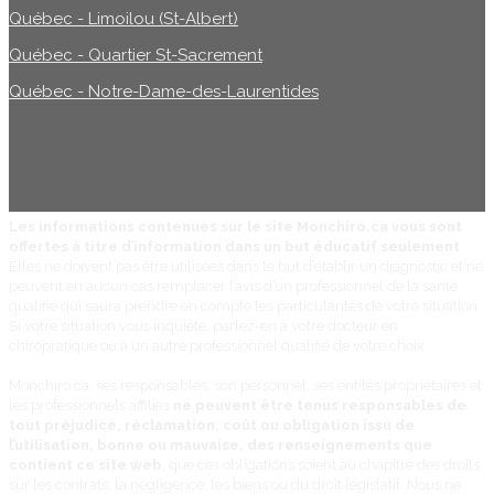
Québec - Limoilou (St-Albert)
Québec - Quartier St-Sacrement
Québec - Notre-Dame-des-Laurentides
Les informations contenues sur le site Monchiro.ca vous sont
offertes à titre d’information dans un but éducatif seulement
.
Elles ne doivent pas être utilisées dans le but d’établir un diagnostic et ne
peuvent en aucun cas remplacer l’avis d’un professionnel de la santé
qualifié qui saura prendre en compte les particularités de votre situation.
Si votre situation vous inquiète, parlez-en à votre docteur en
chiropratique ou à un autre professionnel qualifié de votre choix.
Monchiro.ca, ses responsables, son personnel, ses entités propriétaires et
les professionnels affiliés
ne peuvent être tenus responsables de
tout préjudice, réclamation, coût ou obligation issu de
l’utilisation, bonne ou mauvaise, des renseignements que
contient ce site web
, que ces obligations soient au chapitre des droits
sur les contrats, la négligence, les biens ou du droit législatif. Nous ne