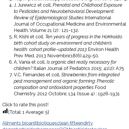
J. Jurewicz et coll.
Prenatal and Childhood Exposure
to Pesticides and Neurobehavioral Development:
Review of Epidemiological Studies
International
Journal of Occupational Medicine and Environmental
Health. Volume 21 (2) : 121–132.
R. Kishi et coll.
Ten years of progress in the Hokkaido
birth cohort study on environment and children’s
health: cohort profile–updated 2013
Environ Health
Prev Med. 2013 Novembre;18(6):429-50.
A. Vania et coll.
Is organic diet really necessary for
children?
Italian Journal of Pediatrics 2015; 41(2): A75
V.C. Fernandes et coll.
Strawberries from integrated
pest management and organic farming: Phenolic
composition and antioxidant properties
Food
Chemistry. 2012 Octobre; 134 (Issue 4) : 1926-1931
Click to rate this post!
[Total:
1
Average:
5
]
Aliments bio
anitibiotiques
clean fifteen
dirty