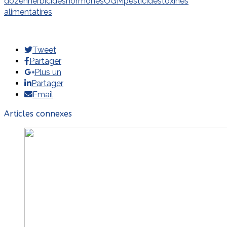
dozen
herbicides
hormones
OGM
pesticides
toxines
alimentatires
Tweet
Partager
Plus un
Partager
Email
Articles connexes