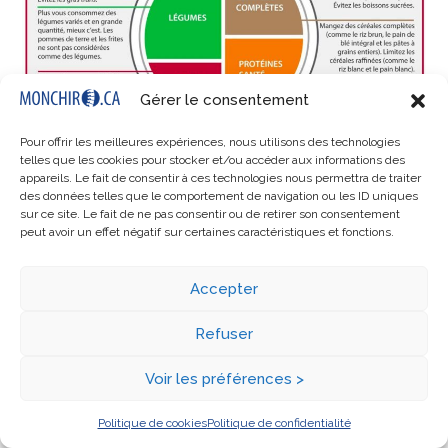
Gérer le consentement
Pour offrir les meilleures expériences, nous utilisons des technologies
telles que les cookies pour stocker et/ou accéder aux informations des
appareils. Le fait de consentir à ces technologies nous permettra de traiter
des données telles que le comportement de navigation ou les ID uniques
sur ce site. Le fait de ne pas consentir ou de retirer son consentement
peut avoir un effet négatif sur certaines caractéristiques et fonctions.
Accepter
Tous droits réservés © 2011 Harvard University. Pour en savoir davantage au sujet
Refuser
de l’Assiette santé, veuillez consulter le site Web The Nutrition Source, du
département de nutrition du Harvard T.H. Chan School of Public Health
Voir les préférences >
(
http://www.thenutritionsource.org
) de même que celui du Harvard Health
Publications (
http://www.health.harvard.edu
)
Politique de cookies
Politique de confidentialité