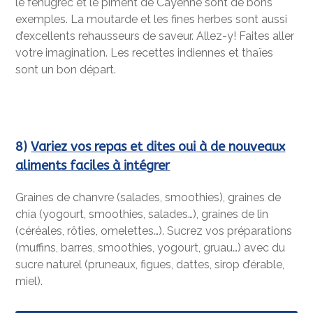
le fenugrec et le piment de Cayenne sont de bons
exemples. La moutarde et les fines herbes sont aussi
d’excellents rehausseurs de saveur. Allez-y! Faites aller
votre imagination. Les recettes indiennes et thaïes
sont un bon départ.
8)
Variez vos repas et dites oui à de nouveaux
aliments faciles à intégrer
Graines de chanvre (salades, smoothies), graines de
chia (yogourt, smoothies, salades…), graines de lin
(céréales, rôties, omelettes…). Sucrez vos préparations
(muffins, barres, smoothies, yogourt, gruau…) avec du
sucre naturel (pruneaux, figues, dattes, sirop d’érable,
miel).