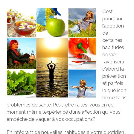
C’est
pourquoi
l’adoption
de
certaines
habitudes
de vie
favorisera
d’abord la
prévention
et parfois
la guérison
de certains
problèmes de santé. Peut-être faites-vous en ce
moment même l’expérience d’une affection qui vous
empêche de vaquer à vos occupations?
En intégrant de nouvelles habitudes à votre quotidien,