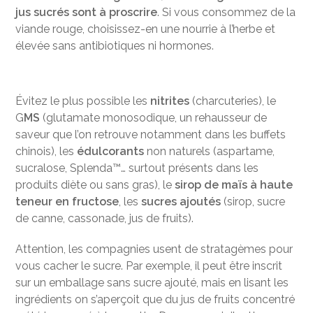
jus sucrés sont à proscrire
. Si vous consommez de la
viande rouge, choisissez-en une nourrie à l’herbe et
élevée sans antibiotiques ni hormones.
Évitez le plus possible les
nitrites
(charcuteries), le
G
MS
(glutamate monosodique, un rehausseur de
saveur que l’on retrouve notamment dans les buffets
chinois), les
édulcorants
non naturels (aspartame,
sucralose, Splenda™… surtout présents dans les
produits diète ou sans gras), le
sirop de maïs à haute
teneur en fructose
, les
sucres ajoutés
(sirop, sucre
de canne, cassonade, jus de fruits).
Attention, les compagnies usent de stratagèmes pour
vous cacher le sucre. Par exemple, il peut être inscrit
sur un emballage sans sucre ajouté, mais en lisant les
ingrédients on s’aperçoit que du jus de fruits concentré