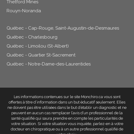
Thetford Mines
Rouyn-Noranda
Québec - Cap-Rouge, Saint-Augustin-de-Desmaures
Québec - Charlesbourg
Québec - Limoilou (St-Albert)
Québec - Quartier St-Sacrement
Québec - Notre-Dame-des-Laurentides
Les informations contenues sur le site Monchiro.ca vous sont
offertes à titre d’information dans un but éducatif seulement
. Elles
ne doivent pas être utilisées dans le but d’établir un diagnostic et ne
peuvent en aucun cas remplacer l’avis d’un professionnel de la
santé qualifié qui saura prendre en compte les particularités de
votre situation. Si votre situation vous inquiète, parlez-en à votre
docteur en chiropratique ou à un autre professionnel qualifié de