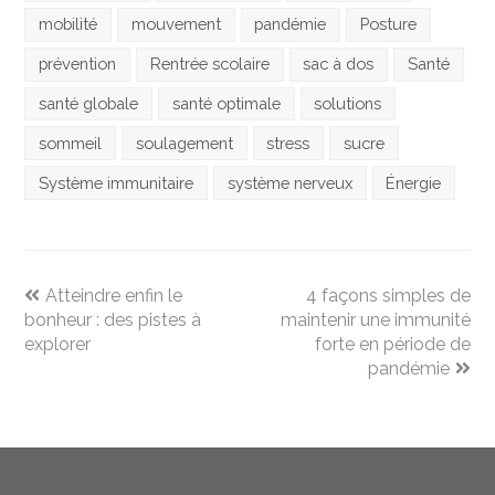
mobilité
mouvement
pandémie
Posture
prévention
Rentrée scolaire
sac à dos
Santé
santé globale
santé optimale
solutions
sommeil
soulagement
stress
sucre
Système immunitaire
système nerveux
Énergie
previous
next
Atteindre enfin le
4 façons simples de
post:
post:
bonheur : des pistes à
maintenir une immunité
explorer
forte en période de
pandémie