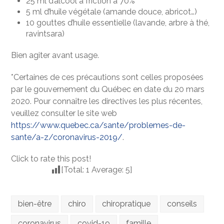
25 ml d’alcool à friction à 70%
5 ml d’huile végétale (amande douce, abricot…)
10 gouttes d’huile essentielle (lavande, arbre à thé,
ravintsara)
Bien agiter avant usage.
*Certaines de ces précautions sont celles proposées
par le gouvernement du Québec en date du 20 mars
2020. Pour connaître les directives les plus récentes,
veuillez consulter le site web
https://www.quebec.ca/sante/problemes-de-
sante/a-z/coronavirus-2019/
.
Click to rate this post!
[Total:
1
Average:
5
]
bien-être
chiro
chiropratique
conseils
coronavirus
covid-19
famille