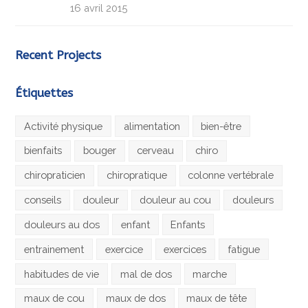
16 avril 2015
Recent Projects
Étiquettes
Activité physique
alimentation
bien-être
bienfaits
bouger
cerveau
chiro
chiropraticien
chiropratique
colonne vertébrale
conseils
douleur
douleur au cou
douleurs
douleurs au dos
enfant
Enfants
entrainement
exercice
exercices
fatigue
habitudes de vie
mal de dos
marche
maux de cou
maux de dos
maux de tête